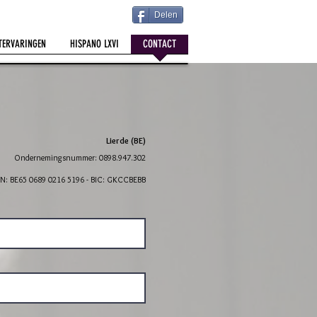
Delen
TERVARINGEN
HISPANO LXVI
CONTACT
Lierde (BE)
Ondernemingsnummer: 0898.947.302
AN: BE65 0689 0216 5196 - BIC: GKCCBEBB