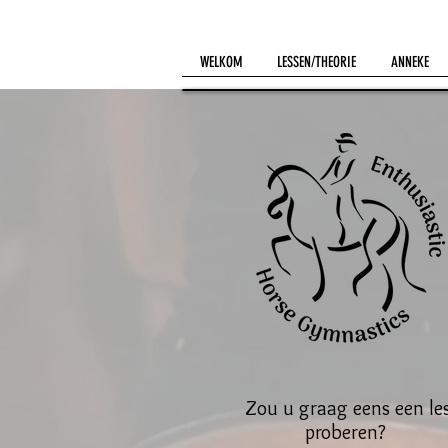
WELKOM
LESSEN/THEORIE
ANNEKE
Zou u graag eens een le
proberen?